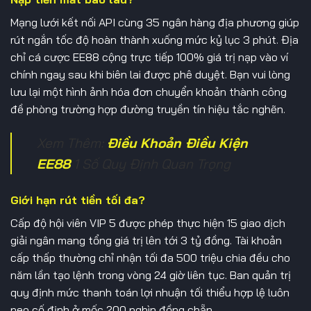
Mạng lưới kết nối API cùng 35 ngân hàng địa phương giúp
rút ngắn tốc độ hoàn thành xuống mức kỷ lục 3 phút. Địa
chỉ cá cược EE88 cộng trực tiếp 100% giá trị nạp vào ví
chính ngay sau khi biên lai được phê duyệt. Bạn vui lòng
lưu lại một hình ảnh hóa đơn chuyển khoản thành công
đề phòng trường hợp đường truyền tín hiệu tắc nghẽn.
Xem Thêm:
Điều Khoản Điều Kiện
EE88
1 Số Quy Định Quan Trọng
Giới hạn rút tiền tối đa?
Cấp độ hội viên VIP 5 được phép thực hiện 15 giao dịch
giải ngân mang tổng giá trị lên tới 3 tỷ đồng. Tài khoản
cấp thấp thường chỉ nhận tối đa 500 triệu chia đều cho
năm lần tạo lệnh trong vòng 24 giờ liên tục. Ban quản trị
quy định mức thanh toán lợi nhuận tối thiểu hợp lệ luôn
neo cố định ở mốc 200 nghìn đồng chẵn.