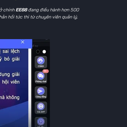
sở chính
EE88
đang điều hành hơn 500
n hồi tức thì từ chuyên viên quản lý.