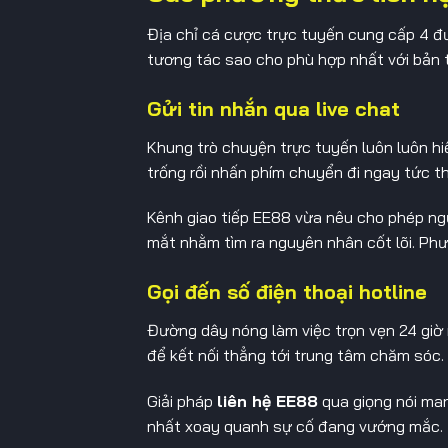
Địa chỉ cá cược trực tuyến cung cấp 4 đ
tương tác sao cho phù hợp nhất với bản 
Gửi tin nhắn qua live chat
Khung trò chuyện trực tuyến luôn luôn hiể
trống rồi nhấn phím chuyển đi ngay tức th
Kênh giao tiếp EE88 vừa nêu cho phép ngư
mắt nhằm tìm ra nguyên nhân cốt lõi. Phươ
Gọi đến số điện thoại hotline
Đường dây nóng làm việc trọn vẹn 24 giờ
để kết nối thẳng tới trung tâm chăm sóc.
Giải pháp
liên hệ EE88
qua giọng nói mang
nhất xoay quanh sự cố đang vướng mắc. T