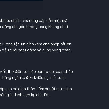
website chính chủ cung cấp sẵn một mã
ẽ tự động chuyển hướng sang khung chat
 lượng tệp tin đính kèm cho phép tải lên
in đầu cuối hoạt động vô cùng vững chắc.
viết thư điện tử giúp bạn tự do soạn thảo
 hàng ngàn lá đơn khiếu nại mỗi tuần.
cấp cao sẽ đích thân kiểm duyệt mọi minh
 giải thích cực kỳ chi tiết.