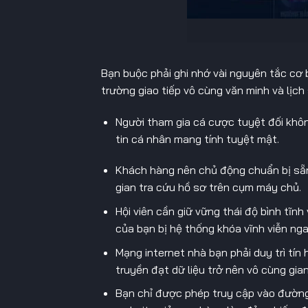
Bạn buộc phải ghi nhớ vài nguyên tắc cơ
trường giao tiếp vô cùng văn minh và lịch 
Người tham gia cá cược tuyệt đối không
tin cá nhân mang tính tuyệt mật.
Khách hàng nên chủ động chuẩn bị sẵn 
gian tra cứu hồ sơ trên cụm máy chủ.
Hội viên cần giữ vững thái độ bình tĩn
của bạn bị hệ thống khóa vĩnh viễn nga
Mạng internet nhà bạn phải duy trì tín
truyền đạt dữ liệu trở nên vô cùng gian
Bạn chỉ được phép truy cập vào đường 