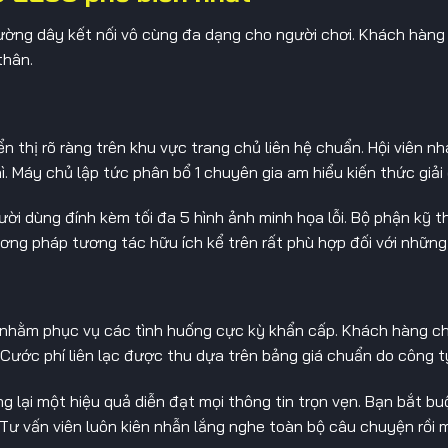
ường dây kết nối vô cùng đa dạng cho người chơi. Khách hàng 
thân.
n thị rõ ràng trên khu vực trang chủ liên hệ chuẩn. Hội viên 
ì. Máy chủ lập tức phân bổ 1 chuyên gia am hiểu kiến thức giải
ời dùng đính kèm tối đa 5 hình ảnh minh họa lỗi. Bộ phận kỹ 
ng pháp tương tác hữu ích kể trên rất phù hợp đối với những a
 nhằm phục vụ các tình huống cực kỳ khẩn cấp. Khách hàng ch
 Cước phí liên lạc được thu dựa trên bảng giá chuẩn do công 
 lại một hiệu quả diễn đạt mọi thông tin trọn vẹn. Bạn bắt buộ
ư vấn viên luôn kiên nhẫn lắng nghe toàn bộ câu chuyện rồi 