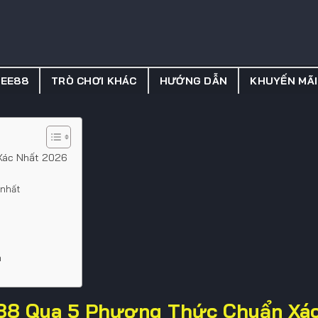
EE88
TRÒ CHƠI KHÁC
HƯỚNG DẪN
KHUYẾN MÃI
Xác Nhất 2026
 nhất
n
88 Qua 5 Phương Thức Chuẩn Xá