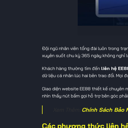
Đội ngũ nhân viên tổng đài luôn trong tr
xuyên suốt chu kỳ 365 ngày không nghỉ lễ
Khách hàng thường tìm đến
liên hệ EE8
dữ liệu cá nhân lúc hai bên trao đổi. Mọi
Giao diện website EE88 thiết kế chuyên 
nhìn thấy nút bấm gọi hỗ trợ bên góc phải
Xem Thêm:
Chính Sách Bảo 
Các phương thức liên h