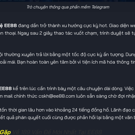
Trò chuyện thông qua phần mềm Telegram
hệ EE88
đang dần trở thành xu hướng cực kỳ hot. Giao diện 
ện thoại. Ngay sau 2 giây thao tác vuốt chạm, trình duyệt s
i thường xuyên trả lời bằng một tốc độ cực kỳ ấn tượng. Dung
oải mái. Bạn hoàn toàn yên tâm bởi vì tiện ích mã hóa thông t
 EE88
kể trên lúc cần trình bày một câu chuyện dài dòng. Việc 
òm mail chính thức
cskh@ee88.com
luôn sẵn sàng chờ đợi nhận
 tốn thời gian lâu hơn vào khoảng 24 tiếng đồng hồ. Lãnh đạo 
t quả phán quyết cuối cùng được phản hồi lại bằng một văn bản
 Gặp
Về 189 Vấn Đề Mới Nhất Tại EE88