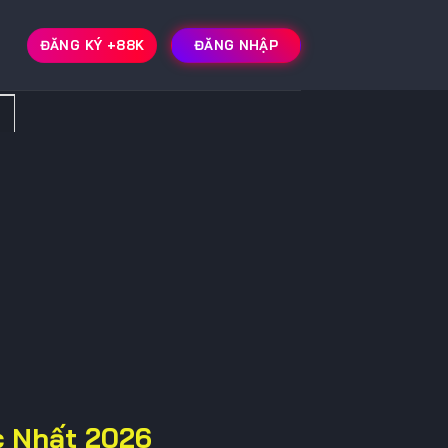
ĐĂNG KÝ +88K
ĐĂNG NHẬP
c Nhất 2026