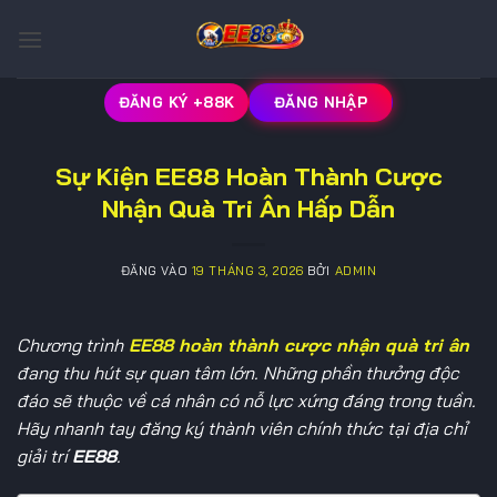
Bỏ
qua
nội
dung
ĐĂNG KÝ +88K
ĐĂNG NHẬP
Sự Kiện EE88 Hoàn Thành Cược
Nhận Quà Tri Ân Hấp Dẫn
ĐĂNG VÀO
19 THÁNG 3, 2026
BỞI
ADMIN
Chương trình
EE88 hoàn thành cược nhận quà tri ân
đang thu hút sự quan tâm lớn. Những phần thưởng độc
đáo sẽ thuộc về cá nhân có nỗ lực xứng đáng trong tuần.
Hãy nhanh tay đăng ký thành viên chính thức tại địa chỉ
giải trí
EE88
.