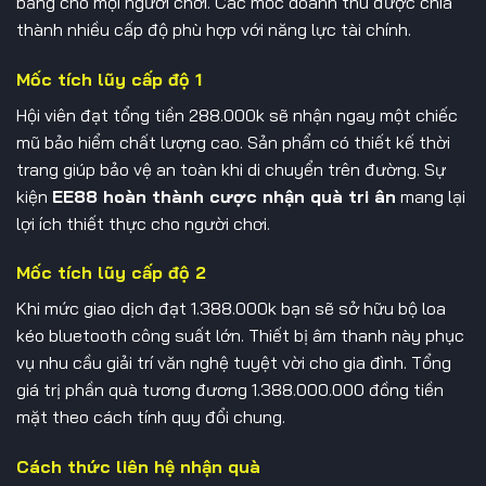
bằng cho mọi người chơi. Các mốc doanh thu được chia
thành nhiều cấp độ phù hợp với năng lực tài chính.
Mốc tích lũy cấp độ 1
Hội viên đạt tổng tiền 288.000k sẽ nhận ngay một chiếc
mũ bảo hiểm chất lượng cao. Sản phẩm có thiết kế thời
trang giúp bảo vệ an toàn khi di chuyển trên đường. Sự
kiện
EE88 hoàn thành cược nhận quà tri ân
mang lại
lợi ích thiết thực cho người chơi.
Mốc tích lũy cấp độ 2
Khi mức giao dịch đạt 1.388.000k bạn sẽ sở hữu bộ loa
kéo bluetooth công suất lớn. Thiết bị âm thanh này phục
vụ nhu cầu giải trí văn nghệ tuyệt vời cho gia đình. Tổng
giá trị phần quà tương đương 1.388.000.000 đồng tiền
mặt theo cách tính quy đổi chung.
Cách thức liên hệ nhận quà