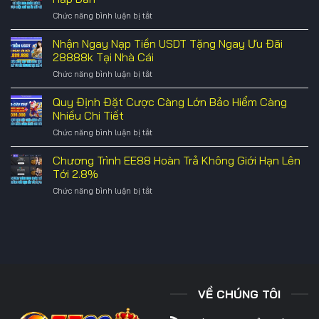
Nạp
Lên
ở
Chức năng bình luận bị tắt
Lần
Tới
Sự
Đầu
38888k
Kiện
Nhận Ngay Nạp Tiền USDT Tặng Ngay Ưu Đãi
Lên
Cực
EE88
Tới
28888k Tại Nhà Cái
Hot
Hoàn
68888k
ở
Chức năng bình luận bị tắt
Thành
Tại
Nhận
Cược
Nhà
Ngay
Quy Định Đặt Cược Càng Lớn Bảo Hiểm Càng
Nhận
Cái
Nạp
Quà
Nhiều Chi Tiết
Tiền
Tri
ở
Chức năng bình luận bị tắt
USDT
Ân
Quy
Tặng
Hấp
Định
Chương Trình EE88 Hoàn Trả Không Giới Hạn Lên
Ngay
Dẫn
Đặt
Ưu
Tới 2.8%
Cược
Đãi
ở
Chức năng bình luận bị tắt
Càng
28888k
Chương
Lớn
Tại
Trình
Bảo
Nhà
EE88
Hiểm
Cái
Hoàn
Càng
Trả
Nhiều
Không
Chi
Giới
Tiết
Hạn
VỀ CHÚNG TÔI
Lên
Tới