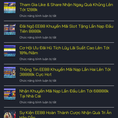
Trình
Tham Gia Like & Share Nhận Ngay Quà Khủng Lên
EE88
Tới 1288k
Mừng
ở
Chức năng bình luận bị tắt
Sinh
Tham
Nhật
Gia
Đãi Ngộ EE88 Khuyến Mãi Slot Tặng Lần Nạp Đầu
Nhận
Like
Thưởng
Tiên 8888k
&
Lên
ở
Chức năng bình luận bị tắt
Share
Tới
Đãi
Nhận
28888k
Ngộ
Cơ Hội Ưu Đãi Hũ Tích Lũy Lãi Suất Cao Lên Tới
Ngay
EE88
Quà
18%/Năm
Khuyến
Khủng
ở
Chức năng bình luận bị tắt
Mãi
Lên
Cơ
Slot
Tới
Hội
Thông Tin EE88 Khuyến Mãi Nạp Lần Hai Lên Tới
Tặng
1288k
Ưu
Lần
38888k Cực Hot
Đãi
Nạp
ở
Chức năng bình luận bị tắt
Hũ
Đầu
Thông
Tích
Tiên
Tin
Nhận Khuyến Mãi Nạp Lần Đầu Lên Tới 68888k
Lũy
8888k
EE88
Lãi
Tại Nhà Cái
Khuyến
Suất
ở
Chức năng bình luận bị tắt
Mãi
Cao
Nhận
Nạp
Lên
Khuyến
Sự Kiện EE88 Hoàn Thành Cược Nhận Quà Tri Ân
Lần
Tới
Mãi
Hai
Hấp Dẫn
18%/Năm