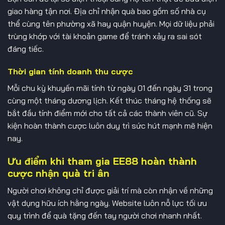
giao hàng tận nơi. Địa chỉ nhận quà bao gồm số nhà cụ
thể cùng tên phường xã hay quận huyện. Mọi dữ liệu phải
trùng khớp với tài khoản game để tránh xảy ra sai sót
đáng tiếc.
Thời gian tính doanh thu cược
Mỗi chu kỳ khuyến mãi tính từ ngày 01 đến ngày 31 trong
cùng một tháng dương lịch. Kết thúc tháng hệ thống sẽ
bắt đầu tính điểm mới cho tất cả các thành viên cũ. Sự
kiện hoàn thành cược luôn duy trì sức hút mạnh mẽ hiện
nay.
Ưu điểm khi tham gia EE88 hoàn thành
cược nhận quà tri ân
Người chơi không chỉ được giải trí mà còn nhận về những
vật dụng hữu ích hằng ngày. Website luôn nỗ lực tối ưu
quy trình để quà tặng đến tay người chơi nhanh nhất.